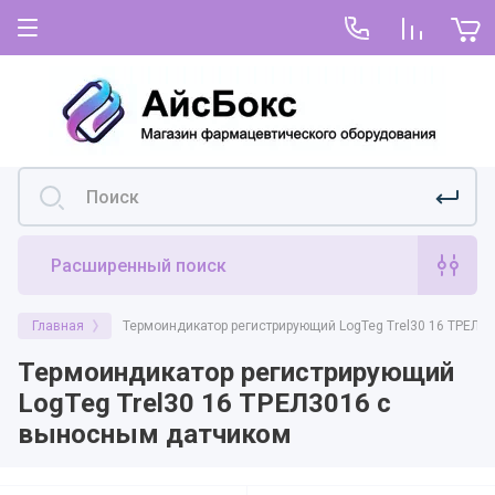
Главная
Для покупателей
Как купить
О нас
Условия покупки и оплаты
Условия покупки по предоплате или
постоплате
Расширенный поиск
Доставка
Главная
Термоиндикатор регистрирующий LogTeg Trel30 16 ТРЕЛ3
Возврат и гарантия
Термоиндикатор регистрирующий
LogTeg Trel30 16 ТРЕЛ3016 с
Оформить претензию
выносным датчиком
Договор-оферта