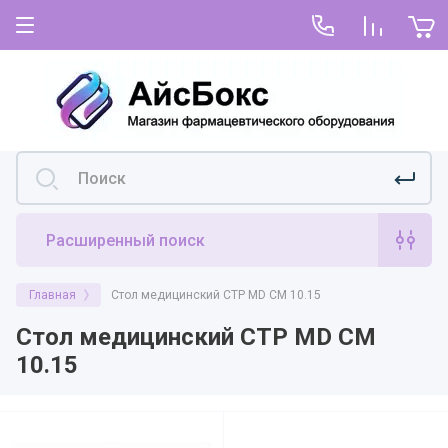
Главная
Для покупателей
Как купить
О нас
Условия покупки и оплаты
Условия покупки по предоплате или
постоплате
Расширенный поиск
Доставка
Главная
Стол медицинский СТР MD CM 10.15
Возврат и гарантия
Стол медицинский СТР MD CM
10.15
Оформить претензию
Договор-оферта