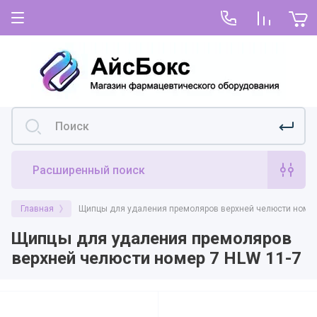
Главная
Для покупателей
Как купить
О нас
Условия покупки и оплаты
Условия покупки по предоплате или
постоплате
Расширенный поиск
Доставка
Главная
Щипцы для удаления премоляров верхней челюсти номер
Возврат и гарантия
Щипцы для удаления премоляров
верхней челюсти номер 7 HLW 11-7
Оформить претензию
Договор-оферта