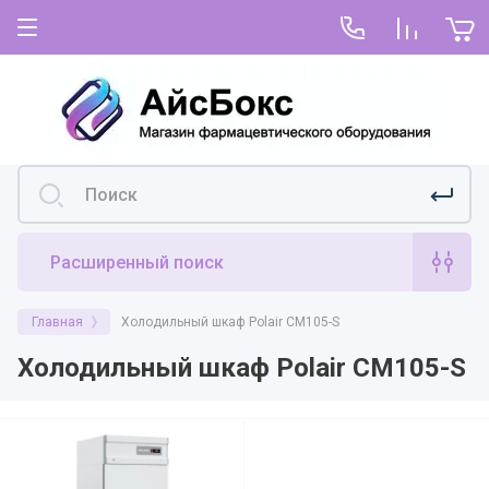
Главная
Для покупателей
Как купить
О нас
Условия покупки и оплаты
Условия покупки по предоплате или
постоплате
Расширенный поиск
Доставка
Главная
Холодильный шкаф Polair CM105-S
Возврат и гарантия
Холодильный шкаф Polair CM105-S
Оформить претензию
Договор-оферта