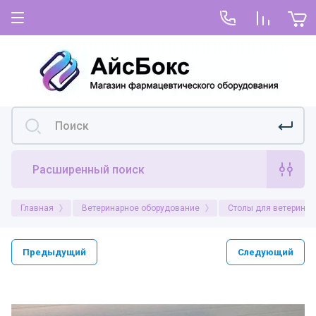
Главная
Для покупателей
Как купить
О нас
Условия покупки и оплаты
Условия покупки по предоплате или
постоплате
Расширенный поиск
Доставка
Главная
Ветеринарное оборудование
Столы для ветеринар
Возврат и гарантия
Предыдущий
Следующий
Оформить претензию
Договор-оферта