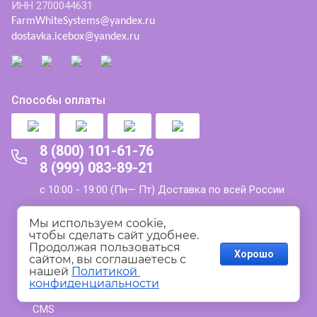
ИНН 2700044631
FarmWhiteSystems@yandex.ru
dostavka.icebox@yandex.ru
Способы оплаты
8 (800) 101-61-76
8 (999) 083-89-21
с 10:00 - 19:00 (Пн— Пт) Доставка по всей России
Политика конфиденциальности
Мы используем cookie, 
чтобы сделать сайт удобнее. 
Продолжая пользоваться 
Пользовательское соглашение
Хорошо
сайтом, вы соглашаетесь с 
нашей 
Политикой 
конфиденциальности
создать интернет магазин
— megagroup.ru, сайты с
CMS